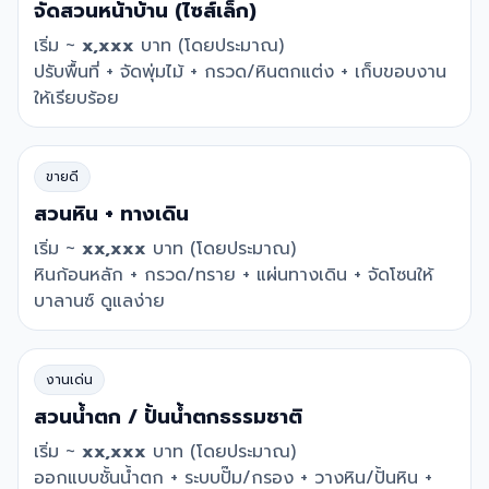
จัดสวนหน้าบ้าน (ไซส์เล็ก)
เริ่ม ~
x,xxx
บาท (โดยประมาณ)
ปรับพื้นที่ + จัดพุ่มไม้ + กรวด/หินตกแต่ง + เก็บขอบงาน
ให้เรียบร้อย
ขายดี
สวนหิน + ทางเดิน
เริ่ม ~
xx,xxx
บาท (โดยประมาณ)
หินก้อนหลัก + กรวด/ทราย + แผ่นทางเดิน + จัดโซนให้
บาลานซ์ ดูแลง่าย
งานเด่น
สวนน้ำตก / ปั้นน้ำตกธรรมชาติ
เริ่ม ~
xx,xxx
บาท (โดยประมาณ)
ออกแบบชั้นน้ำตก + ระบบปั๊ม/กรอง + วางหิน/ปั้นหิน +