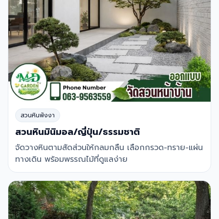
สวนหินพังงา
สวนหินมินิมอล/ญี่ปุ่น/ธรรมชาติ
จัดวางหินตามสัดส่วนให้กลมกลืน เลือกกรวด-ทราย-แผ่น
ทางเดิน พร้อมพรรณไม้ที่ดูแลง่าย