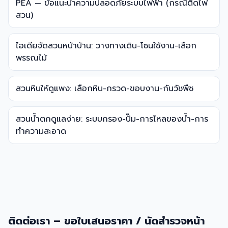
PEA — ข้อแนะนำความปลอดภัยระบบไฟฟ้า (กรณีติดไฟ
สวน)
ไอเดียจัดสวนหน้าบ้าน: วางทางเดิน-โซนใช้งาน-เลือก
พรรณไม้
สวนหินให้ดูแพง: เลือกหิน-กรวด-ขอบงาน-กันวัชพืช
สวนน้ำตกดูแลง่าย: ระบบกรอง-ปั๊ม-การไหลของน้ำ-การ
ทำความสะอาด
ติดต่อเรา – ขอใบเสนอราคา / นัดสำรวจหน้า