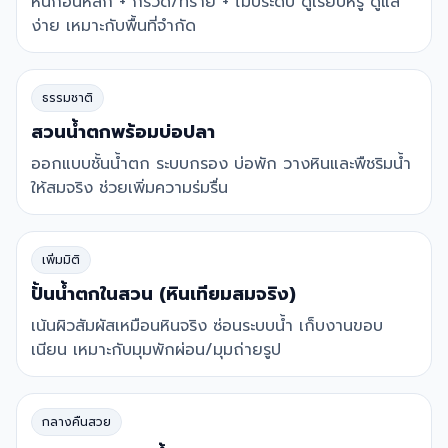
หินก้อนหลัก + กรวด/ทราย + ไม้ประดับ ดูเรียบหรู ดูแล
ง่าย เหมาะกับพื้นที่จำกัด
ธรรมชาติ
สวนน้ำตกพร้อมบ่อปลา
ออกแบบชั้นน้ำตก ระบบกรอง บ่อพัก วางหินและพืชริมน้ำ
ให้สมจริง ช่วยเพิ่มความร่มรื่น
เพิ่มมิติ
ปั้นน้ำตกในสวน (หินเทียมสมจริง)
เน้นผิวสัมผัสเหมือนหินจริง ซ่อนระบบน้ำ เก็บงานขอบ
เนียน เหมาะกับมุมพักผ่อน/มุมถ่ายรูป
กลางคืนสวย