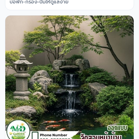
บ่อพัก-กรอง-ปั๊มให้ดูแลง่าย