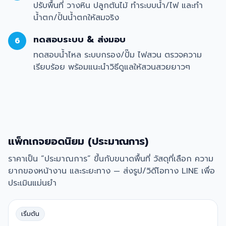
ปรับพื้นที่ วางหิน ปลูกต้นไม้ ทำระบบน้ำ/ไฟ และทำ
น้ำตก/ปั้นน้ำตกให้สมจริง
ทดสอบระบบ & ส่งมอบ
6
ทดสอบน้ำไหล ระบบกรอง/ปั๊ม ไฟสวน ตรวจความ
เรียบร้อย พร้อมแนะนำวิธีดูแลให้สวนสวยยาวๆ
แพ็กเกจยอดนิยม (ประมาณการ)
ราคาเป็น “ประมาณการ” ขึ้นกับขนาดพื้นที่ วัสดุที่เลือก ความ
ยากของหน้างาน และระยะทาง — ส่งรูป/วิดีโอทาง LINE เพื่อ
ประเมินแม่นยำ
เริ่มต้น