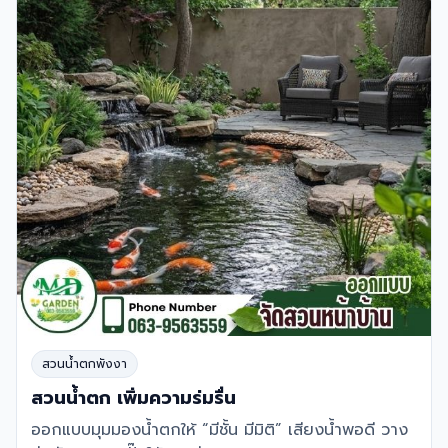
สวนน้ำตกพังงา
สวนน้ำตก เพิ่มความร่มรื่น
ออกแบบมุมมองน้ำตกให้ “มีชั้น มีมิติ” เสียงน้ำพอดี วาง