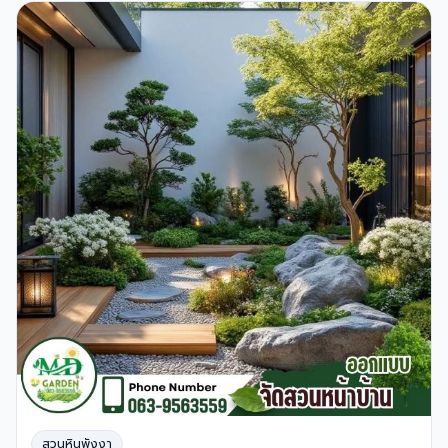
สวนหินพังงา