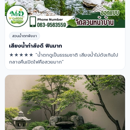
สวนน้ำตกพังงา
เสียงน้ำกำลังดี ฟินมาก
★★★★★ “น้ำตกดูเป็นธรรมชาติ เสียงน้ำไม่ดังเกินไป
กลางคืนเปิดไฟคือสวยมาก”