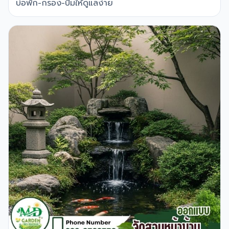
บ่อพัก-กรอง-ปั๊มให้ดูแลง่าย