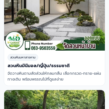
สวนหินมหาสารคาม
สวนหินมินิมอล/ญี่ปุ่น/ธรรมชาติ
จัดวางหินตามสัดส่วนให้กลมกลืน เลือกกรวด-ทราย-แผ่น
ทางเดิน พร้อมพรรณไม้ที่ดูแลง่าย