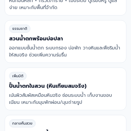
หินก้อนหลัก + กรวด/ทราย + ไม้ประดับ ดูเรียบหรู ดูแล
ง่าย เหมาะกับพื้นที่จำกัด
ธรรมชาติ
สวนน้ำตกพร้อมบ่อปลา
ออกแบบชั้นน้ำตก ระบบกรอง บ่อพัก วางหินและพืชริมน้ำ
ให้สมจริง ช่วยเพิ่มความร่มรื่น
เพิ่มมิติ
ปั้นน้ำตกในสวน (หินเทียมสมจริง)
เน้นผิวสัมผัสเหมือนหินจริง ซ่อนระบบน้ำ เก็บงานขอบ
เนียน เหมาะกับมุมพักผ่อน/มุมถ่ายรูป
กลางคืนสวย