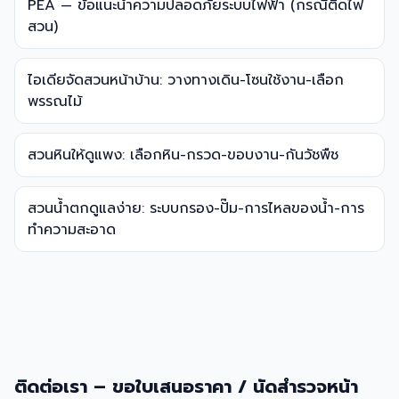
PEA — ข้อแนะนำความปลอดภัยระบบไฟฟ้า (กรณีติดไฟ
สวน)
ไอเดียจัดสวนหน้าบ้าน: วางทางเดิน-โซนใช้งาน-เลือก
พรรณไม้
สวนหินให้ดูแพง: เลือกหิน-กรวด-ขอบงาน-กันวัชพืช
สวนน้ำตกดูแลง่าย: ระบบกรอง-ปั๊ม-การไหลของน้ำ-การ
ทำความสะอาด
ติดต่อเรา – ขอใบเสนอราคา / นัดสำรวจหน้า