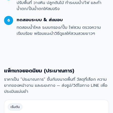
ปรับพื้นที่ วางหิน ปลูกต้นไม้ ทำระบบน้ำ/ไฟ และทำ
น้ำตก/ปั้นน้ำตกให้สมจริง
ทดสอบระบบ & ส่งมอบ
6
ทดสอบน้ำไหล ระบบกรอง/ปั๊ม ไฟสวน ตรวจความ
เรียบร้อย พร้อมแนะนำวิธีดูแลให้สวนสวยยาวๆ
แพ็กเกจยอดนิยม (ประมาณการ)
ราคาเป็น “ประมาณการ” ขึ้นกับขนาดพื้นที่ วัสดุที่เลือก ความ
ยากของหน้างาน และระยะทาง — ส่งรูป/วิดีโอทาง LINE เพื่อ
ประเมินแม่นยำ
เริ่มต้น