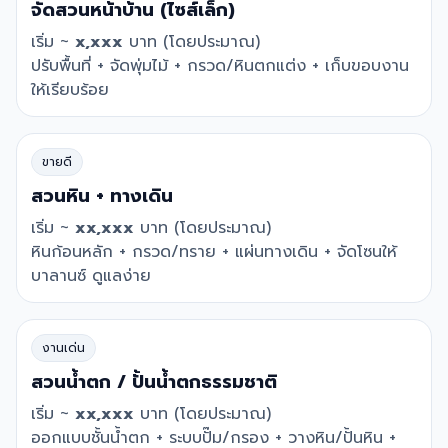
จัดสวนหน้าบ้าน (ไซส์เล็ก)
เริ่ม ~
x,xxx
บาท (โดยประมาณ)
ปรับพื้นที่ + จัดพุ่มไม้ + กรวด/หินตกแต่ง + เก็บขอบงาน
ให้เรียบร้อย
ขายดี
สวนหิน + ทางเดิน
เริ่ม ~
xx,xxx
บาท (โดยประมาณ)
หินก้อนหลัก + กรวด/ทราย + แผ่นทางเดิน + จัดโซนให้
บาลานซ์ ดูแลง่าย
งานเด่น
สวนน้ำตก / ปั้นน้ำตกธรรมชาติ
เริ่ม ~
xx,xxx
บาท (โดยประมาณ)
ออกแบบชั้นน้ำตก + ระบบปั๊ม/กรอง + วางหิน/ปั้นหิน +