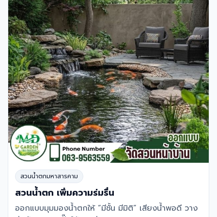
สวนน้ำตกมหาสารคาม
สวนน้ำตก เพิ่มความร่มรื่น
ออกแบบมุมมองน้ำตกให้ “มีชั้น มีมิติ” เสียงน้ำพอดี วาง